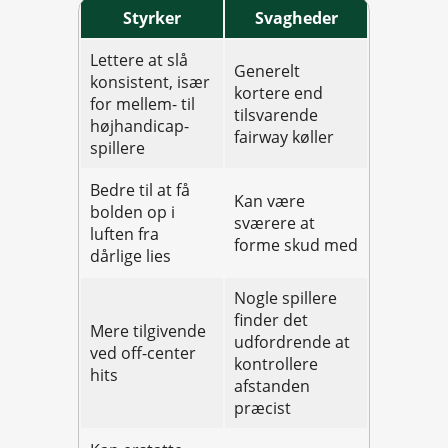
Styrker
Svagheder
Lettere at slå
Generelt
konsistent, især
kortere end
for mellem- til
tilsvarende
højhandicap-
fairway køller
spillere
Bedre til at få
Kan være
bolden op i
sværere at
luften fra
forme skud med
dårlige lies
Nogle spillere
finder det
Mere tilgivende
udfordrende at
ved off-center
kontrollere
hits
afstanden
præcist