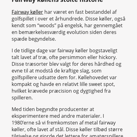
Fairway køller
har været en fast bestanddel af
golfspillet i over et århundrede. Disse køller, også
kendt som “woods” på engelsk, har gennemgået
en bemærkelsesværdig evolution siden deres
spæde begyndelse.
I de tidlige dage var fairway køller bogstaveligt
talt lavet af træ, ofte persimmon eller hickory.
Disse træsorter blev valgt for deres hårdhed og
evne til at modstå de kraftige slag, som
golfspillere udsatte dem for. Køllehovedet var
kompakt og havde en relativt lille sweet spot,
hvilket krævede præcision og dygtighed fra
spilleren.
Med tiden begyndte producenter at
eksperimentere med andre materialer. I
1980’erne så vi fremkomsten af metal fairway
køller, ofte lavet af stål. Disse køller tilbød større
tilgivelse og gjorde det lettere for amatørspillere