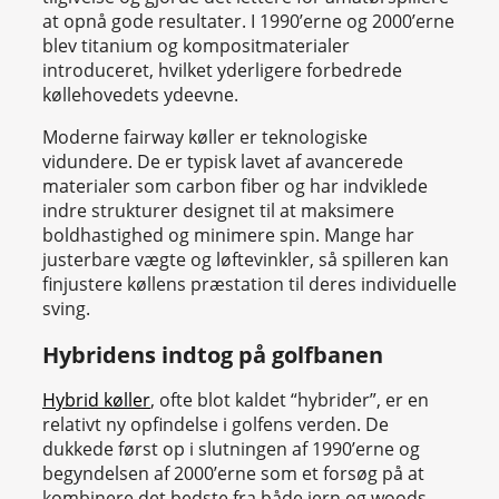
at opnå gode resultater. I 1990’erne og 2000’erne
blev titanium og kompositmaterialer
introduceret, hvilket yderligere forbedrede
køllehovedets ydeevne.
Moderne fairway køller er teknologiske
vidundere. De er typisk lavet af avancerede
materialer som carbon fiber og har indviklede
indre strukturer designet til at maksimere
boldhastighed og minimere spin. Mange har
justerbare vægte og løftevinkler, så spilleren kan
finjustere køllens præstation til deres individuelle
sving.
Hybridens indtog på golfbanen
Hybrid køller
, ofte blot kaldet “hybrider”, er en
relativt ny opfindelse i golfens verden. De
dukkede først op i slutningen af 1990’erne og
begyndelsen af 2000’erne som et forsøg på at
kombinere det bedste fra både jern og woods.