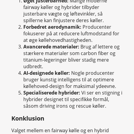
Øget justerbarhed:
Mange moderne
fairway køller og hybrider tilbyder
justerbare vægte og løftevinkler, så
spillerne kan finjustere deres køller.
Forbedret aerodynamik:
Producenter
fokuserer på at reducere luftmodstand for
at øge køllehovedhastigheden.
Avancerede materialer:
Brug af lettere og
stærkere materialer som carbon fiber og
titanium-legeringer bliver stadig mere
udbredt.
AI-designede køller:
Nogle producenter
bruger kunstig intelligens til at optimere
køllehoved-design for maksimal ydeevne.
Specialiserede hybrider:
Vi ser en stigning i
hybrider designet til specifikke formål,
såsom driving irons og rescue køller.
Konklusion
Valget mellem en fairway kølle og en hybrid