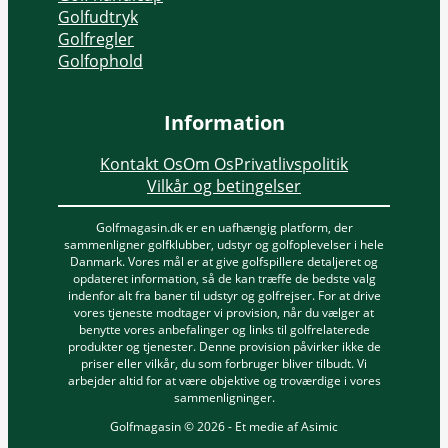
Golfudtryk
Golfregler
Golfophold
Information
Kontakt Os
Om Os
Privatlivspolitik
Vilkår og betingelser
Golfmagasin.dk er en uafhængig platform, der
sammenligner golfklubber, udstyr og golfoplevelser i hele
Danmark. Vores mål er at give golfspillere detaljeret og
opdateret information, så de kan træffe de bedste valg
indenfor alt fra baner til udstyr og golfrejser. For at drive
vores tjeneste modtager vi provision, når du vælger at
benytte vores anbefalinger og links til golfrelaterede
produkter og tjenester. Denne provision påvirker ikke de
priser eller vilkår, du som forbruger bliver tilbudt. Vi
arbejder altid for at være objektive og troværdige i vores
sammenligninger.
Golfmagasin © 2026 - Et medie af Asimic