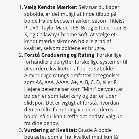
Vælg Kendte Mærker
: Selv når du køber
søbolde, er det muligt at finde tilbud på
bolde fra de bedste mærker, såsom Titleist
ProV1, TaylorMade TP5, Bridgestone Tour B
X, og Callaway Chrome Soft. At vælge et
kendt mærke sikrer en højere grad af
kvalitet, selvom boldene er brugte.
Forstå Graduering og Rating
: Forskellige
forhandlere benytter forskellige systemer til
at vurdere kvaliteten af deres søbolde.
Almindelige ratings omfatter betegnelser
som AA, AAA, AAAA, A+, A, B, C, D, eller F.
Højere betegnelser som “Mint” betyder, at
bolden er som fabriksny og derfor uden
slidspor. Det er vigtigt at forstå, hvordan
den enkelte forretning vurderer deres
bolde, så du kan træffe det bedste valg ud
fra dine behov.
Vurdering af Kvalitet
: Grade A bolde
betragtes som af høj kvalitet med kun få