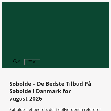
Hop
til
indhold
MENU
Søbolde – De Bedste Tilbud På
Søbolde I Danmark for
august 2026
Søbolde – et begreb, der i golfverdenen refererer