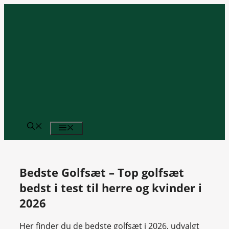
Hop
til
indhold
MENU
Bedste Golfsæt – Top golfsæt
bedst i test til herre og kvinder i
2026
Her finder du de bedste golfsæt i 2026, udvalgt