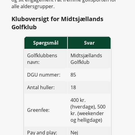
alle aldersgrupper.
Kluboversigt for Midtsjællands
Golfklub
Spørgsmål
Svar
Golfklubbens
Midtsjællands
navn:
Golfklub
DGU nummer:
85
Antal huller:
18
400 kr.
(hverdage), 500
Greenfee:
kr. (weekender
og helligdage)
Pay and play:
Nej