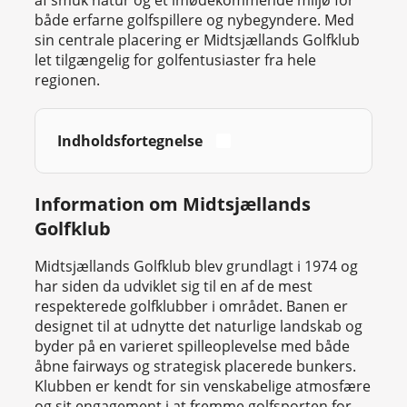
af smuk natur og et imødekommende miljø for
både erfarne golfspillere og nybegyndere. Med
sin centrale placering er Midtsjællands Golfklub
let tilgængelig for golfentusiaster fra hele
regionen.
Indholdsfortegnelse
Information om Midtsjællands
Golfklub
Midtsjællands Golfklub blev grundlagt i 1974 og
har siden da udviklet sig til en af de mest
respekterede golfklubber i området. Banen er
designet til at udnytte det naturlige landskab og
byder på en varieret spilleoplevelse med både
åbne fairways og strategisk placerede bunkers.
Klubben er kendt for sin venskabelige atmosfære
og sit engagement i at fremme golfsporten for