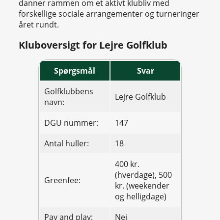
danner rammen om et aktivt klubliv med
forskellige sociale arrangementer og turneringer
året rundt.
Kluboversigt for Lejre Golfklub
Spørgsmål
Svar
Golfklubbens
Lejre Golfklub
navn:
DGU nummer:
147
Antal huller:
18
400 kr.
(hverdage), 500
Greenfee:
kr. (weekender
og helligdage)
Pay and play:
Nej