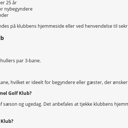
er 25 år
for nybegyndere
eder
des på klubbens hjemmeside eller ved henvendelse til sekre
ub
hullers par 3-bane.
bane, hvilket er ideelt for begyndere eller gæster, der ønske
mel Golf Klub?
af sæson og ugedag. Det anbefales at tjekke klubbens hjemm
 Klub?