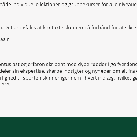
både individuelle lektioner og gruppekurser for alle niveaue
op. Det anbefales at kontakte klubben på forhånd for at sikre
t entusiast og erfaren skribent med dybe rødder i golfverde
ler sin ekspertise, skarpe indsigter og nyheder om alt fra 
ighed til sporten skinner igennem i hvert indlæg, hvilket gø
lere.