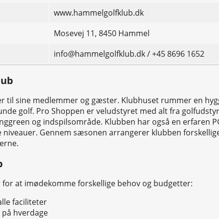
www.hammelgolfklub.dk
Mosevej 11, 8450 Hammel
info@hammelgolfklub.dk / +45 8696 1652
lub
eter til sine medlemmer og gæster. Klubhuset rummer en hy
nde golf. Pro Shoppen er veludstyret med alt fra golfudstyr
tinggreen og indspilsområde. Klubben har også en erfaren PG
lle niveauer. Gennem sæsonen arrangerer klubben forskellige
erne.
b
r for at imødekomme forskellige behov og budgetter:
le faciliteter
r på hverdage