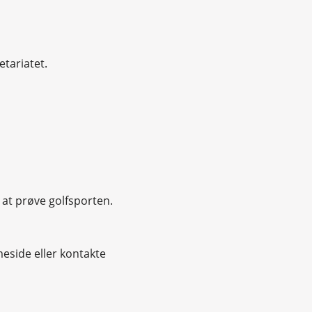
tariatet.
r at prøve golfsporten.
eside eller kontakte