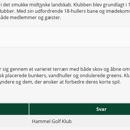
 det smukke midtjyske landskab. Klubben blev grundlagt i 
golfklubber. Med sin udfordrende 18-hullers bane og imøde
r både medlemmer og gæster.
nor sig gennem et varieret terræn med både skov og åbne o
gisk placerede bunkers, vandhuller og ondulerede greens. Klu
gyndere og dem, der ønsker at forbedre deres korte spil.
Svar
Hammel Golf Klub