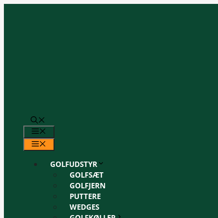
Hop
til
indhold
MENU
MENU
GOLFUDSTYR
GOLFSÆT
GOLFJERN
PUTTERE
WEDGES
GOLFKØLLER