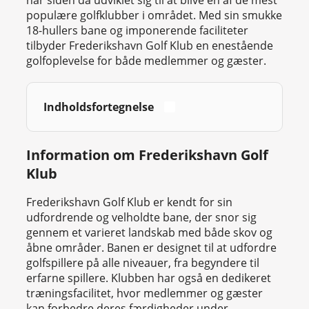
har siden da udviklet sig til at blive en af de mest
populære golfklubber i området. Med sin smukke
18-hullers bane og imponerende faciliteter
tilbyder Frederikshavn Golf Klub en enestående
golfoplevelse for både medlemmer og gæster.
Indholdsfortegnelse
Information om Frederikshavn Golf
Klub
Frederikshavn Golf Klub er kendt for sin
udfordrende og velholdte bane, der snor sig
gennem et varieret landskab med både skov og
åbne områder. Banen er designet til at udfordre
golfspillere på alle niveauer, fra begyndere til
erfarne spillere. Klubben har også en dedikeret
træningsfacilitet, hvor medlemmer og gæster
kan forbedre deres færdigheder under