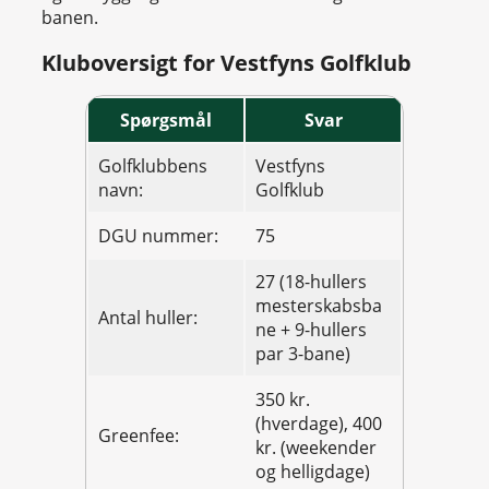
banen.
Kluboversigt for Vestfyns Golfklub
Spørgsmål
Svar
Golfklubbens
Vestfyns
navn:
Golfklub
DGU nummer:
75
27 (18-hullers
mesterskabsba
Antal huller:
ne + 9-hullers
par 3-bane)
350 kr.
(hverdage), 400
Greenfee:
kr. (weekender
og helligdage)