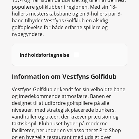
1974 og har siden da udviklet sig til en af de mest
populære golfklubber i regionen. Med sin 18-
hullers mesterskabsbane og en 9-hullers par 3-
bane tilbyder Vestfyns Golfklub en alsidig
golfoplevelse for både erfarne spillere og
nybegyndere.
Indholdsfortegnelse
Information om Vestfyns Golfklub
Vestfyns Golfklub er kendt for sin velholdte bane
og imødekommende atmosfære. Banen er
designet til at udfordre golfspillere på alle
niveauer, med strategisk placerede bunkers,
vandhuller og træer, der kræver præcision og
taktisk spil. Klubhuset byder på moderne
faciliteter, herunder en velassorteret Pro Shop
og en hyggelig restaurant med udsigt over