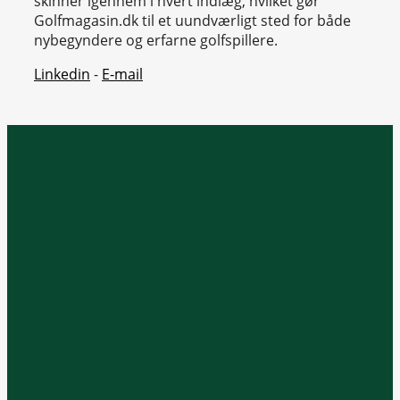
skinner igennem i hvert indlæg, hvilket gør
Golfmagasin.dk til et uundværligt sted for både
nybegyndere og erfarne golfspillere.
Linkedin
-
E-mail