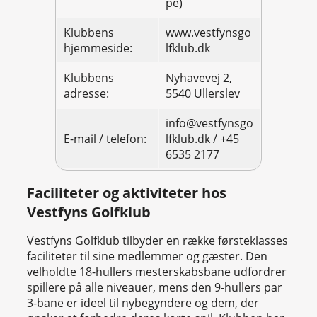
pe)
Klubbens
www.vestfynsgo
hjemmeside:
lfklub.dk
Klubbens
Nyhavevej 2,
adresse:
5540 Ullerslev
info@vestfynsgo
E-mail / telefon:
lfklub.dk / +45
6535 2177
Faciliteter og aktiviteter hos
Vestfyns Golfklub
Vestfyns Golfklub tilbyder en række førsteklasses
faciliteter til sine medlemmer og gæster. Den
velholdte 18-hullers mesterskabsbane udfordrer
spillere på alle niveauer, mens den 9-hullers par
3-bane er ideel til nybegyndere og dem, der