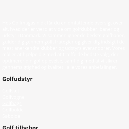
Hos Golfmagasin.dk får du en omfattende oversigt over
alt, hvad der er værd at vide om golfklubber, baner og
udstyr i Danmark. Vi sammenligner de bedste golfbaner,
guider dig gennem golfstrategier og giver dig indsigt i de
mest anerkendte klubber og udstyrsleverandører. Vores
mål er at hjælpe dig med at træffe de bedste valg, der
optimerer din golfoplevelse, samtidig med at vi sikrer
gennemsigtighed og kvalitet i alle vores anbefalinger.
Golfudstyr
Golfsæt
Golfvogne
Golfbags
Golfbolde
Søbolde
Golf tilbehør